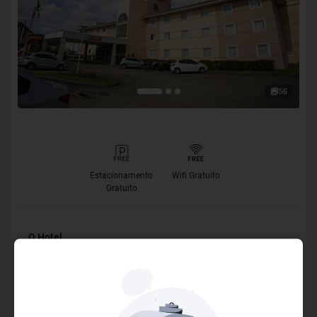
56
Estacionamento
Wifi Gratuito
Gratuito
O Hotel
O Hotel 10 garante hospedagem padronizada em todas as
unidades, de Norte a Sul do país, com qualidade, conforto e
infraestrutura para atender a todos os tipos de