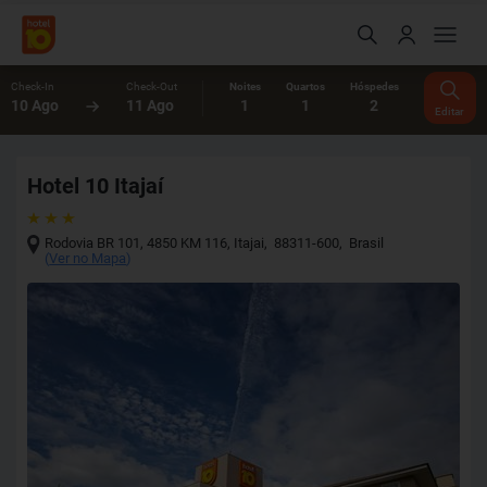
Check-In
Check-Out
Noites
Quartos
Hóspedes
10 Ago
11 Ago
1
1
2
Editar
Hotel 10 Itajaí
Rodovia BR 101, 4850 KM 116
,
Itajai
,
88311-600
,
Brasil
(
Ver no Mapa
)