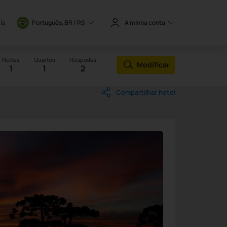
is
Português, BR / 
R$
A minha conta
Noites
Quartos
Hóspedes
Modificar
1
1
2
Compartilhar hotel