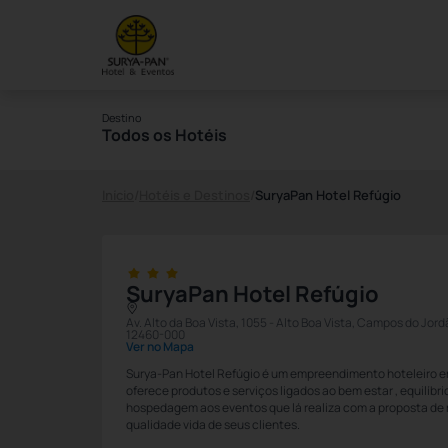
Destino
Todos os Hotéis
Início
/
Hotéis e Destinos
/
SuryaPan Hotel Refúgio
SuryaPan Hotel Refúgio
Av. Alto da Boa Vista, 1055 - Alto Boa Vista, Campos do Jor
12460-000
Ver no Mapa
Surya-Pan Hotel Refúgio é um empreendimento hoteleiro 
oferece produtos e serviços ligados ao bem estar , equilíb
hospedagem aos eventos que lá realiza com a proposta de m
qualidade vida de seus clientes.