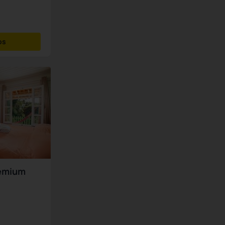
os
remium