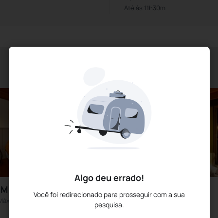
Até às 11h30m
Algo deu errado!
M VIVER
Suíte Bem Estar
Você foi redirecionado para prosseguir com a sua
Máximo 3
Máximo 3
pesquisa.