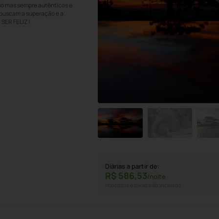
ado mas sempre autênticos e
e buscam a superação e a
 SER FELIZ !
Diárias a partir de:
R$
586,
53
/noite
Impostos e taxas não inclusos