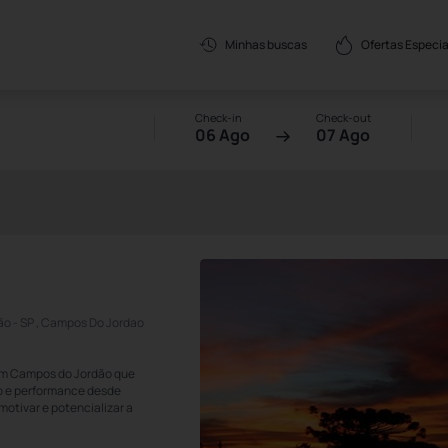
Ofertas Especia
Minhas buscas
Check-in
Check-out
06 Ago
07 Ago
dão - SP , Campos Do Jordao
em Campos do Jordão que
rio e performance desde
otivar e potencializar a