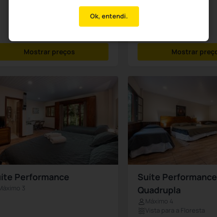
Ok, entendi.
Mostrar preços
Mostrar preç
íte Performance
Suíte Performance
Máximo 3
Quadrupla
Máximo 4
Vista para a Floresta