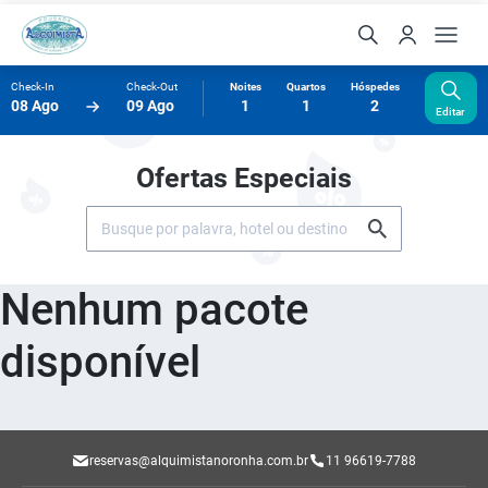
Check-In
Check-Out
Noites
Quartos
Hóspedes
08 Ago
09 Ago
1
1
2
Editar
Ofertas Especiais
Nenhum pacote
disponível
reservas@alquimistanoronha.com.br
11 96619-7788