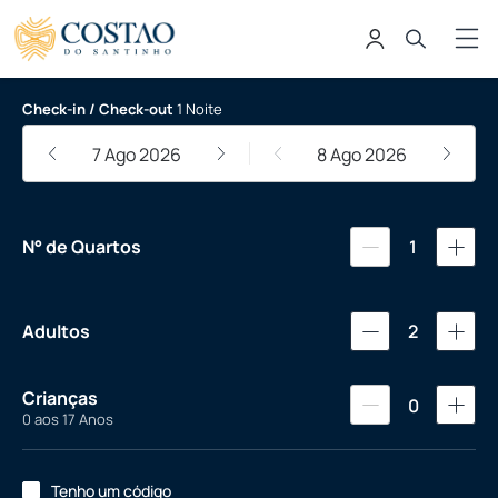
Costao do Santinho Resort, Golf 
Check-in / Check-out
1 Noite
7 Ago 2026
8 Ago 2026
N° de Quartos
1
Adultos
2
Crianças
0
0 aos 17 Anos
Tenho um código