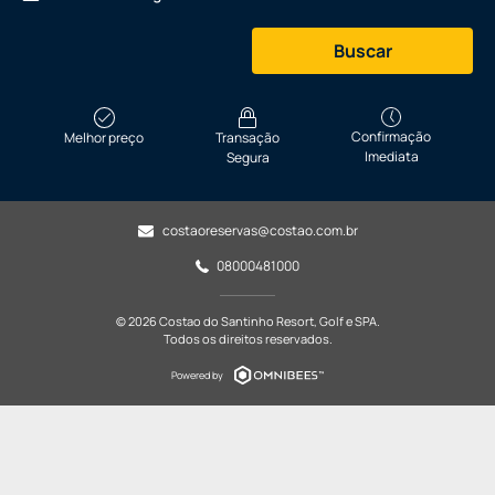
Buscar
Confirmação
Melhor preço
Transação
Imediata
Segura
costaoreservas@costao.com.br
08000481000
© 2026 Costao do Santinho Resort, Golf e SPA.
Todos os direitos reservados.
Powered by