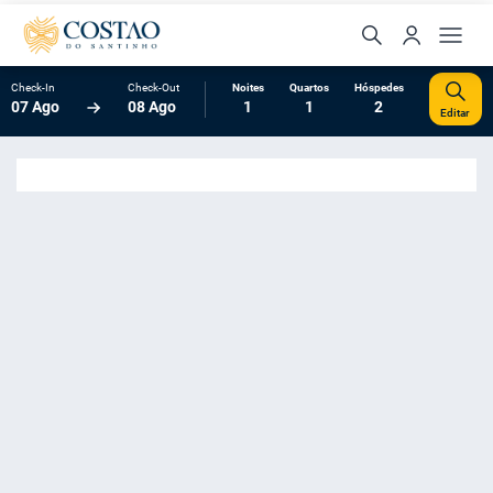
Check-In
Check-Out
Noites
Quartos
Hóspedes
07 Ago
08 Ago
1
1
2
Editar