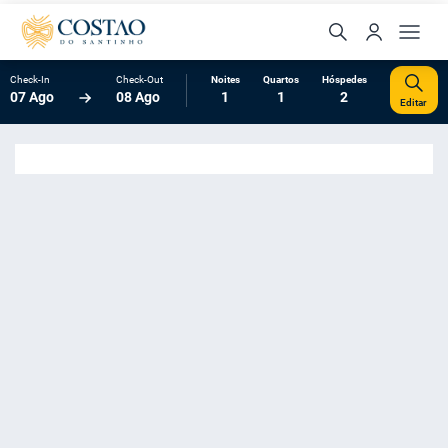
Check-In
Check-Out
Noites
Quartos
Hóspedes
07 Ago
08 Ago
1
1
2
Editar