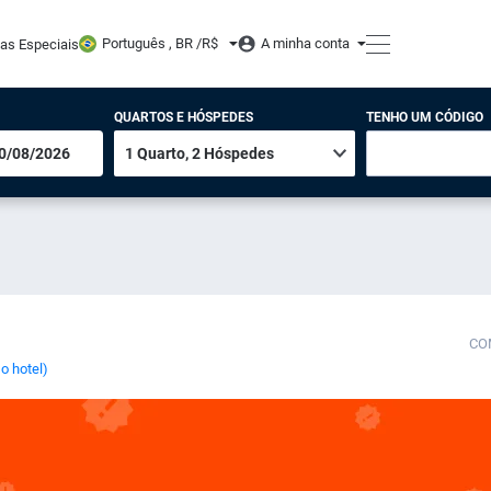
Português , BR /
R$
A minha conta
tas Especiais
QUARTOS E HÓSPEDES
TENHO UM CÓDIGO
CO
o hotel)