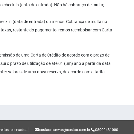
o check-in (data de entrada): Não há cobrança de multa;
heck in (data de entrada) ou menos: Cobrança de multa no
do taxas, restante do pagamento iremos reembolsar com Carta
 emissão de uma Carta de Crédito de acordo com o prazo de
ui o prazo de utilização de até 01 (um) ano a partir da data
ater valores de uma nova reserva, de acordo com a tarifa
reitos reservados.
costaoreservas@costao.com.br
08000481000