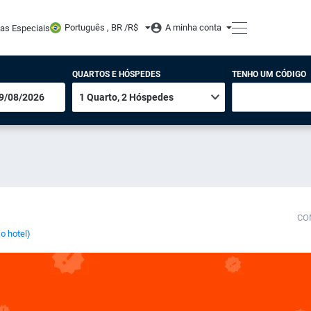
Português , BR /
R$
A minha conta
tas Especiais
QUARTOS E HÓSPEDES
TENHO UM CÓDIGO
CO
o hotel)