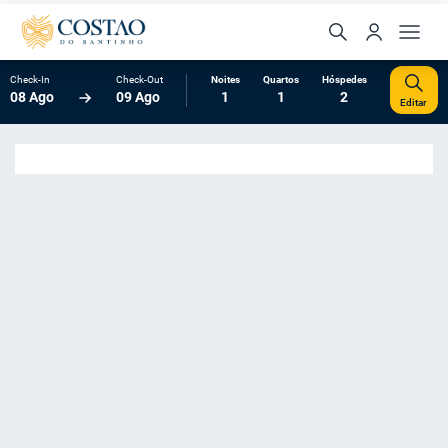
Check-In
Check-Out
Noites
Quartos
Hóspedes
08 Ago
09 Ago
1
1
2
Editar