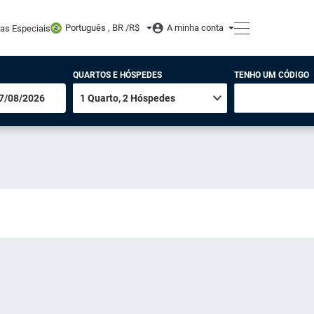
Português , BR /
R$
A minha conta
tas Especiais
QUARTOS E HÓSPEDES
TENHO UM CÓDIGO