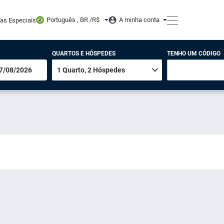
Português , BR /
R$
A minha conta
tas Especiais
QUARTOS E HÓSPEDES
TENHO UM CÓDIGO