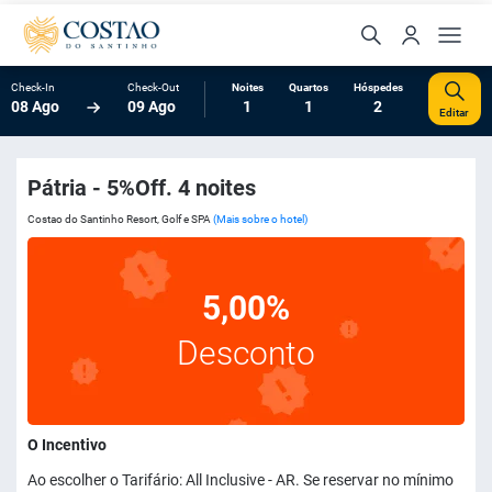
Check-In
Check-Out
Noites
Quartos
Hóspedes
08 Ago
09 Ago
1
1
2
Editar
Pátria - 5%Off. 4 noites
Costao do Santinho Resort, Golf e SPA
(Mais sobre o hotel)
5,00%
Desconto
O Incentivo
Ao escolher o Tarifário: All Inclusive - AR. Se reservar no mínimo