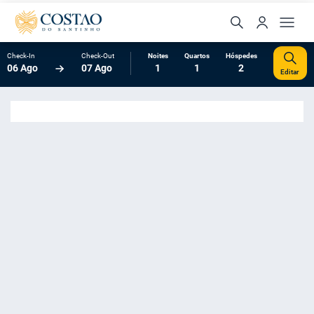
Check-In
Check-Out
Noites
Quartos
Hóspedes
06 Ago
07 Ago
1
1
2
Editar