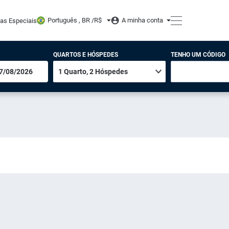
Português , BR /
R$
A minha conta
tas Especiais
QUARTOS E HÓSPEDES
TENHO UM CÓDIGO