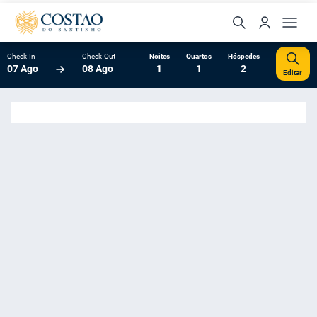
Check-In
Check-Out
Noites
Quartos
Hóspedes
07 Ago
08 Ago
1
1
2
Editar