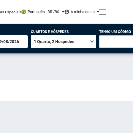
Português , BR /
R$
A minha conta
tas Especiais
QUARTOS E HÓSPEDES
TENHO UM CÓDIGO