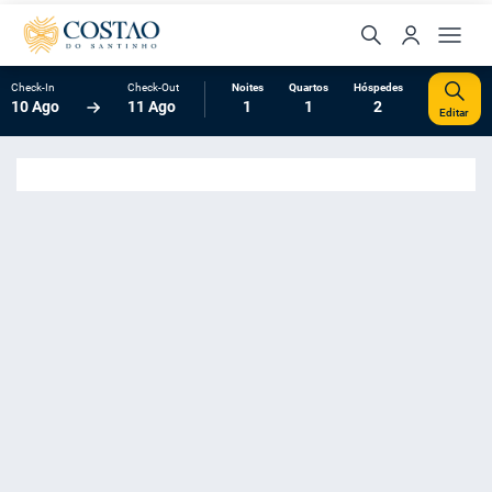
Check-In
Check-Out
Noites
Quartos
Hóspedes
10 Ago
11 Ago
1
1
2
Editar