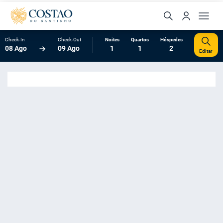
Check-In
Check-Out
Noites
Quartos
Hóspedes
08 Ago
09 Ago
1
1
2
Editar