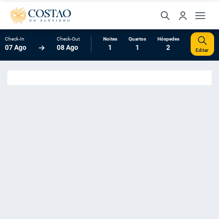
Check-In
Check-Out
Noites
Quartos
Hóspedes
07 Ago
08 Ago
1
1
2
Editar