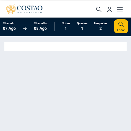
Check-In
Check-Out
Noites
Quartos
Hóspedes
07 Ago
08 Ago
1
1
2
Editar