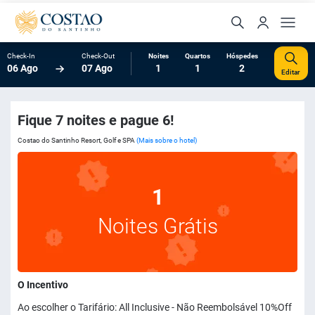
Check-In
Check-Out
Noites
Quartos
Hóspedes
06 Ago
07 Ago
1
1
2
Editar
Fique 7 noites e pague 6!
Costao do Santinho Resort, Golf e SPA
(Mais sobre o hotel)
1
Noites Grátis
O Incentivo
Ao escolher o Tarifário: All Inclusive - Não Reembolsável 10%Off