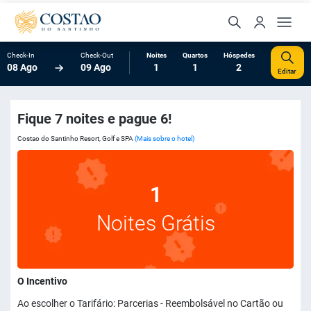
Check-In
Check-Out
Noites
Quartos
Hóspedes
08 Ago
09 Ago
1
1
2
Editar
Fique 7 noites e pague 6!
Costao do Santinho Resort, Golf e SPA
(Mais sobre o hotel)
1
Noites Grátis
O Incentivo
Ao escolher o Tarifário: Parcerias - Reembolsável no Cartão ou