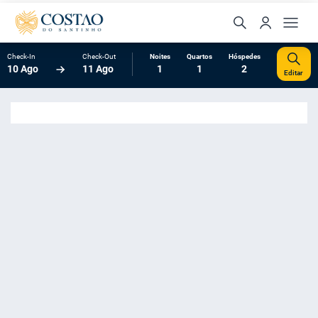
Check-In
Check-Out
Noites
Quartos
Hóspedes
10 Ago
11 Ago
1
1
2
Editar