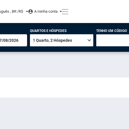
uguês , BR /
R$
A minha conta
QUARTOS E HÓSPEDES
TENHO UM CÓDIGO