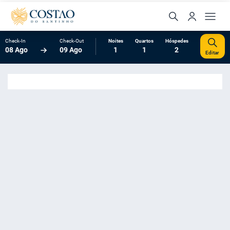
Check-In
Check-Out
Noites
Quartos
Hóspedes
08 Ago
09 Ago
1
1
2
Editar