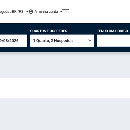
uguês , BR /
R$
A minha conta
QUARTOS E HÓSPEDES
TENHO UM CÓDIGO