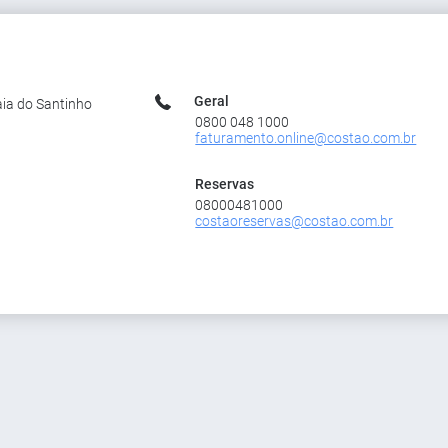
Geral
aia do Santinho
0800 048 1000
faturamento.online@costao.com.br
Reservas
08000481000
costaoreservas@costao.com.br