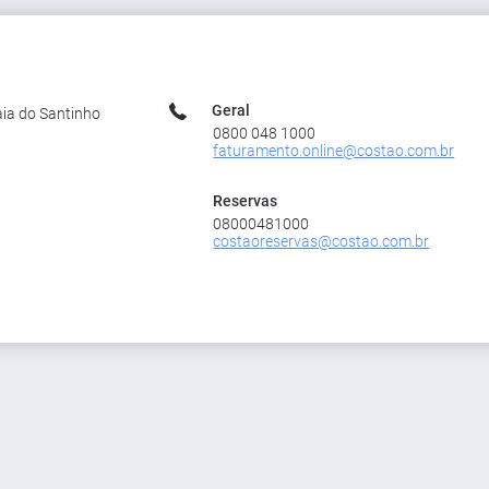
Geral
aia do Santinho
0800 048 1000
faturamento.online@costao.com.br
Reservas
08000481000
costaoreservas@costao.com.br