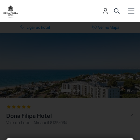
Ligar ao hotel
Ver no Mapa
28
Dona Filipa Hotel
Vale do Lobo , Almancil 8135-034