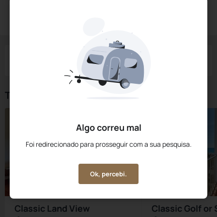
Reservar Agora
Check-in
Check-out
Noites
Quartos
Hóspedes
06 Ago
07 Ago
1
1
2
Tipos de Quarto
Algo correu mal
Foi redirecionado para prosseguir com a sua pesquisa.
Ok, percebi.
Classic Land View
Classic Golf or