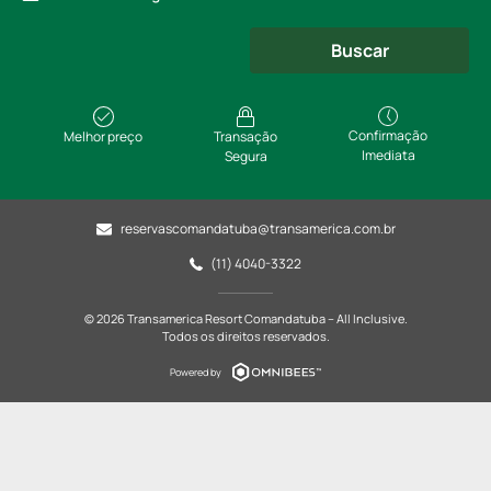
Buscar
Confirmação
Melhor preço
Transação
Imediata
Segura
reservascomandatuba@transamerica.com.br
(11) 4040-3322
© 2026 Transamerica Resort Comandatuba – All Inclusive.
Todos os direitos reservados.
Powered by