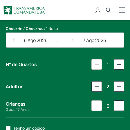
Transamerica Resort Comandatuba 
Check-in / Check-out
1 Noite
6 Ago 2026
7 Ago 2026
N° de Quartos
1
Adultos
2
Crianças
0
0 aos 17 Anos
Tenho um código