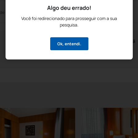
Algo deu errado!
 de Reuniões
Auditório
Você foi redirecionado para prosseguir com a sua
pesquisa.
Horários do Café da Manhã
Ok, entendi.
A partir das 6h00m
Até às 10h00m