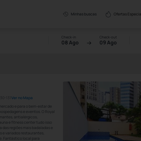
Ofertas Especia
Minhas buscas
Check-in
Check-out
08 Ago
09 Ago
130-131
Ver no Mapa
mercado e para o bem-estar de
 hospedagens e eventos. O Royal
antes, antialérgicos,
auna e fitness center tudo isso
a das regiões mais badaladas e
 e variados restaurantes,
e. Fantástico local para