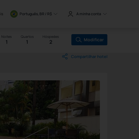
is
Português, BR / 
R$
A minha conta
Noites
Quartos
Hóspedes
Modificar
1
1
2
Compartilhar hotel