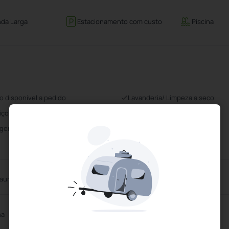
nda Larga
Estacionamento com custo
Piscina
o disponivel a pedido
Lavanderia/ Limpeza a seco
iço de limpeza diário
Internet Banda Larga
gem com taxa
Elevador
aurante
Restaurante Privado
na
Jacuzzi