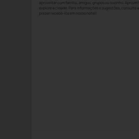
aproveitar com família, amigos, grupos ou sozinho. Aprove
explore a cidade. Para informações e sugestões, consulte 
prazer recebê-los em nosso hotel!