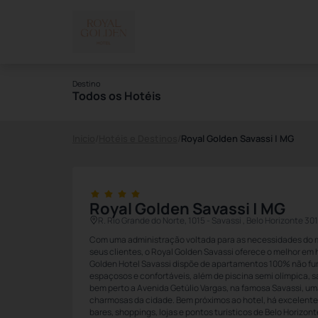
Destino
Todos os Hotéis
Início
/
Hotéis e Destinos
/
Royal Golden Savassi | MG
Royal Golden Savassi | MG
R. Rio Grande do Norte, 1015 - Savassi , Belo Horizonte 30
Com uma administração voltada para as necessidades do 
seus clientes, o Royal Golden Savassi oferece o melhor em
Golden Hotel Savassi dispõe de apartamentos 100% não fum
espaçosos e confortáveis, além de piscina semi olímpica, s
bem perto a Avenida Getúlio Vargas, na famosa Savassi, um
charmosas da cidade. Bem próximos ao hotel, há excelentes
bares, shoppings, lojas e pontos turísticos de Belo Horizont