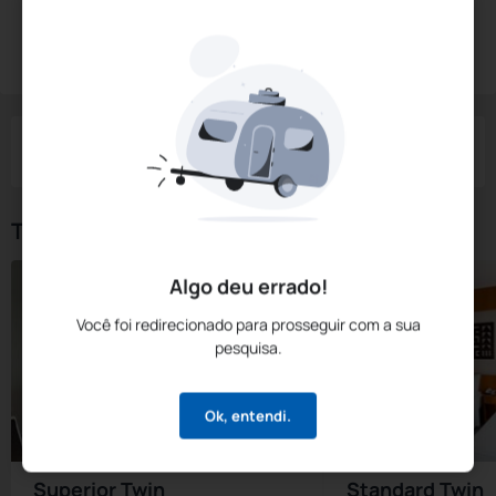
Diárias a partir de:
R$
583,
74
Reservar Agora
/noite
Impostos e taxas não inclusos
Check-in
Check-out
Noites
Quartos
Hóspedes
05 Ago
06 Ago
1
1
2
Tipos de Quarto
Algo deu errado!
Você foi redirecionado para prosseguir com a sua
pesquisa.
Ok, entendi.
Superior Twin
Standard Twin