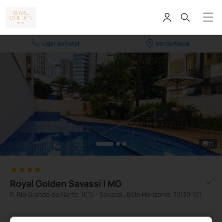
Ligar ao hotel
Ver no Mapa
71
Royal Golden Savassi | MG
R. Rio Grande do Norte, 1015 - Savassi , Belo Horizonte 30130-131