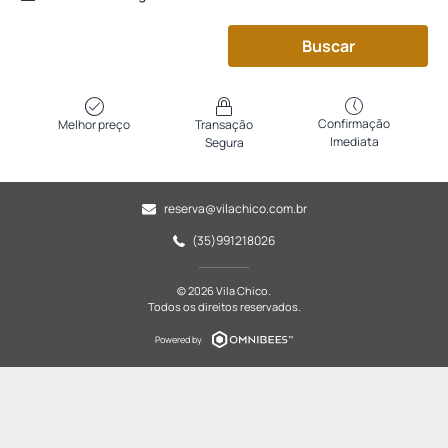
Buscar
Confirmação
Melhor preço
Transação
Imediata
Segura
reserva@vilachico.com.br
(35)991218026
© 2026 Vila Chico.
Todos os direitos reservados.
Powered by