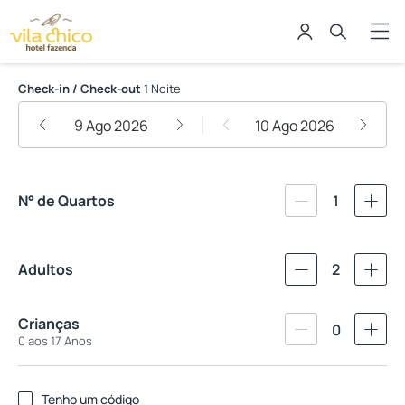
Vila Chico
Check-in / Check-out
1 Noite
9 Ago 2026
10 Ago 2026
N° de Quartos
1
Adultos
2
Crianças
0
0 aos 17 Anos
Tenho um código