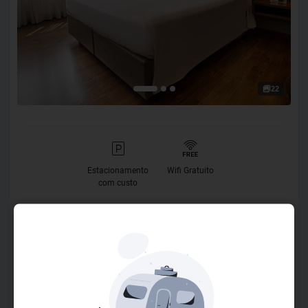
22
Estacionamento
Wifi Gratuito
com custo
O Hotel
Localizado no coração da cidade, o Deville Curitiba está
próximo à Rua das Flores, ao centro financeiro e possui
acesso fácil aos principais pontos turísticos. Ideal para