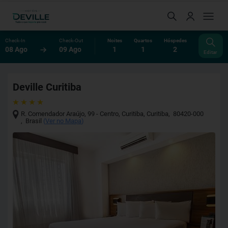
Check-In
Check-Out
Noites
Quartos
Hóspedes
08 Ago
09 Ago
1
1
2
Editar
Deville Curitiba
R. Comendador Araújo, 99 - Centro, Curitiba
,
Curitiba
,
80420-000
,
Brasil
(
Ver no Mapa
)