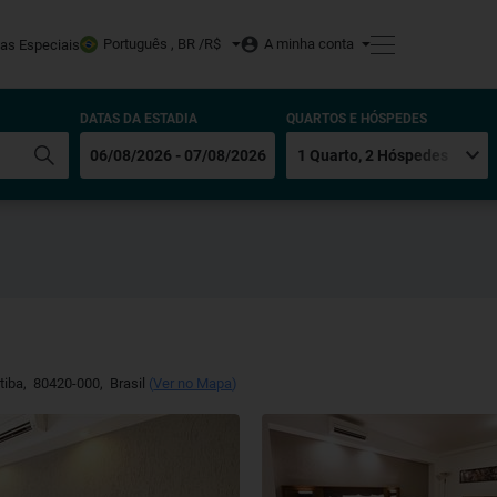
Português , BR /
R$
A minha conta
tas Especiais
DATAS DA ESTADIA
QUARTOS E HÓSPEDES
tiba
,
80420-000
,
Brasil
(
Ver no Mapa
)