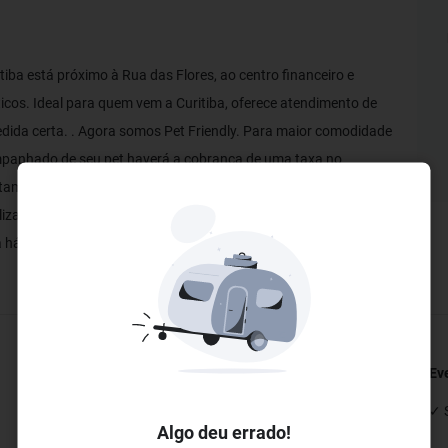
tiba está próximo à Rua das Flores, ao centro financeiro e
sticos. Ideal para quem vem a Curitiba, oferece atendimento de
dida certa. . Agora somos Pet Friendly. Para maior comodidade
mpanhado de seu pet haverá a cobrança de uma taxa no
mento pode receber apenas um pet de até 10 (dez) quilos e a
lização do check-in é obrigatória a apresentação da carteira de
a há mais de 30 dias e menos de 1 ano).
Restaurantes e Bares
Ev
✓ Restaurante
✓ 
Algo deu errado!