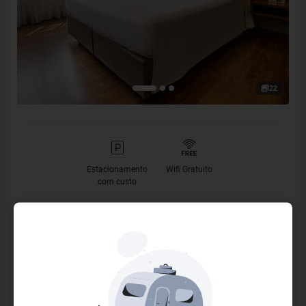
22
Estacionamento
Wifi Gratuito
com custo
O Hotel
Localizado no coração da cidade, o Deville Curitiba está
próximo à Rua das Flores, ao centro financeiro e possui
acesso fácil aos principais pontos turísticos. Ideal para