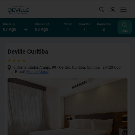
Check-In
Check-Out
Noites
Quartos
Hóspedes
07 Ago
08 Ago
1
1
2
Editar
Deville Curitiba
R. Comendador Araújo, 99 - Centro, Curitiba
,
Curitiba
,
80420-000
,
Brasil
(
Ver no Mapa
)