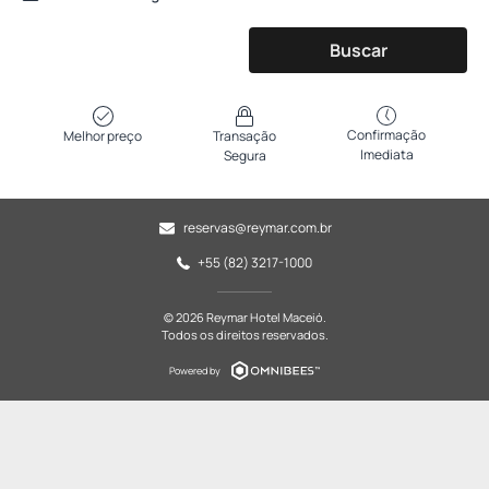
Buscar
Confirmação
Melhor preço
Transação
Imediata
Segura
reservas@reymar.com.br
+55 (82) 3217-1000
© 2026 Reymar Hotel Maceió.
Todos os direitos reservados.
Powered by