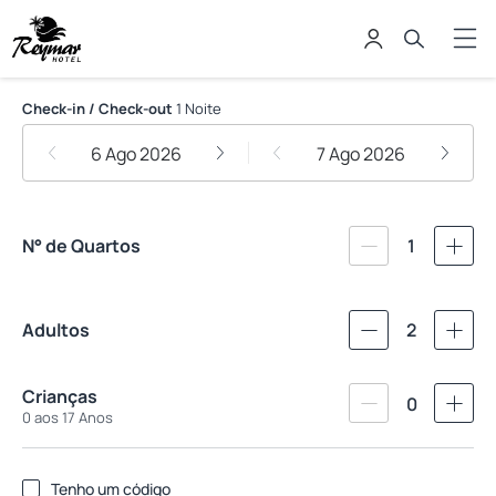
Reymar Hotel Maceió
Check-in / Check-out
1 Noite
6 Ago 2026
7 Ago 2026
N° de Quartos
1
Adultos
2
Crianças
0
0 aos 17 Anos
Tenho um código