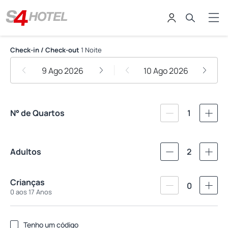
S4 Hotel
Check-in / Check-out
1 Noite
9 Ago 2026
10 Ago 2026
N° de Quartos
1
Adultos
2
Crianças
0
0 aos 17 Anos
Tenho um código