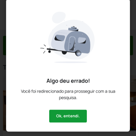
Diárias a partir de:
R$
1.680,
00
Reservar Agora
/noite
Impostos e taxas não inclusos
Check-in
Check-out
Noites
Quartos
Hóspedes
10 Ago
11 Ago
1
1
2
Tipos de Quarto
Algo deu errado!
Você foi redirecionado para prosseguir com a sua
pesquisa.
Ok, entendi.