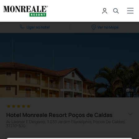
Ligar ao hotel
Ver no Mapa
58
Hotel Monreale Resort Poços de Caldas
Av Leonor F Delgado, 3.033 Jardim Filadelphia, Pocos De Caldas
37710-300