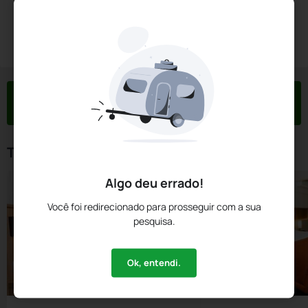
Diárias a partir de:
R$
2.335,
00
Reservar Agora
/noite
Impostos e taxas não inclusos
Check-in
Check-out
Noites
Quartos
Hóspedes
07 Ago
08 Ago
1
1
2
Tipos de Quarto
Algo deu errado!
Você foi redirecionado para prosseguir com a sua
pesquisa.
Ok, entendi.