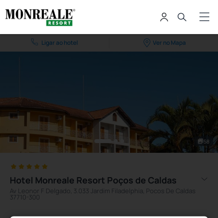
Ligar ao hotel
Ver no Mapa
58
Hotel Monreale Resort Poços de Caldas
Av Leonor F Delgado, 3.033 Jardim Filadelphia, Pocos De Caldas
37710-300