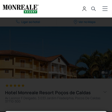
Ligar ao hotel
Ver no Mapa
58
Hotel Monreale Resort Poços de Caldas
Av Leonor F Delgado, 3.033 Jardim Filadelphia, Pocos De Caldas
37710-300