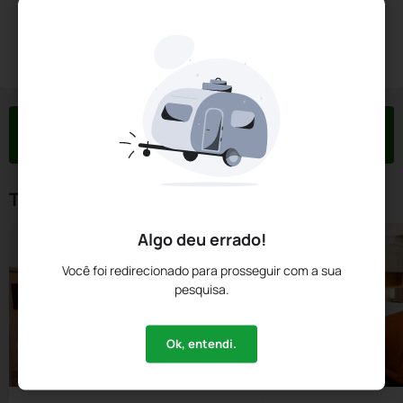
Diárias a partir de:
R$
2.335,
00
Reservar Agora
/noite
Impostos e taxas não inclusos
Check-in
Check-out
Noites
Quartos
Hóspedes
07 Ago
08 Ago
1
1
2
Tipos de Quarto
Algo deu errado!
Você foi redirecionado para prosseguir com a sua
pesquisa.
Ok, entendi.