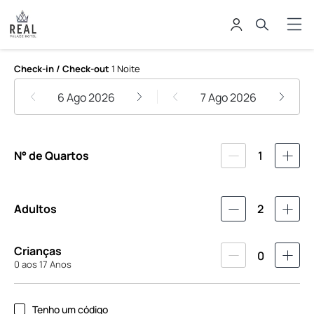
Real Palace Hotel Rio de Janeiro
Check-in / Check-out
1 Noite
6 Ago 2026
7 Ago 2026
N° de Quartos
1
Adultos
2
Crianças
0
0 aos 17 Anos
Tenho um código