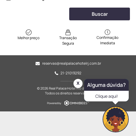
Buscar
Confirmação
Melhor preço
Transação
Imediata
Segura
reservas@realpalacehotelrj.com.br
21-21019292
x
Alguma dúvida?
© 2026 Real Palace Hotel Rio de Janeiro.
Todos os direitos reservados.
Clique aqui!
Powered by