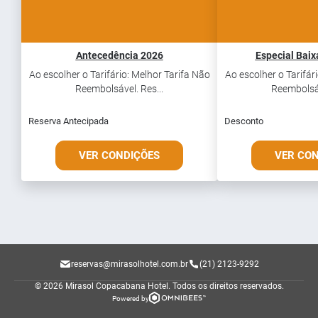
Antecedência 2026
Especial Bai
Ao escolher o Tarifário: Melhor Tarifa Não
Ao escolher o Tarifár
Reembolsável. Res...
Reembolsáv
Reserva Antecipada
Desconto
VER CONDIÇÕES
VER CO
reservas@mirasolhotel.com.br
(21) 2123-9292
© 2026 Mirasol Copacabana Hotel.
Todos os direitos reservados.
Powered by