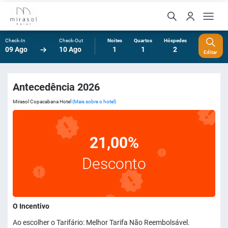
Check-In
Check-Out
Noites
Quartos
Hóspedes
09 Ago
10 Ago
1
1
2
Editar
Antecedência 2026
Mirasol Copacabana Hotel
(Mais sobre o hotel)
21,00%
Desconto
O Incentivo
Ao escolher o Tarifário: Melhor Tarifa Não Reembolsável.