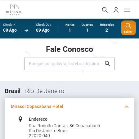
Check-In
Check-Out
Noites
Quartos
Hóspedes
08 Ago
09 Ago
1
1
2
Editar
Fale Conosco
Brasil
Rio De Janeiro
Mirasol Copacabana Hotel
Endereço
Rua Rodolfo Dantas, 86 Copacabana
Rio De Janeiro Brasil
22020-040