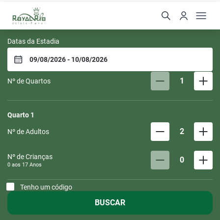
Royal Rio Palace Hotel
Datas da Estadia
1
Nº de Quartos
Quarto
1
2
Nº de Adultos
Nº de Crianças
0
0 aos
17
Anos
Tenho um código
BUSCAR