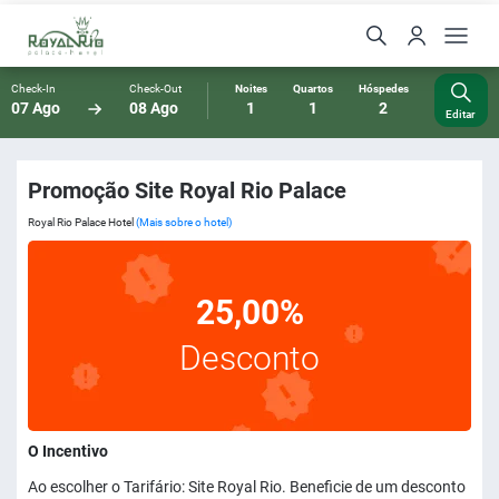
Check-In
Check-Out
Noites
Quartos
Hóspedes
07 Ago
08 Ago
1
1
2
Editar
Promoção Site Royal Rio Palace
Royal Rio Palace Hotel
(Mais sobre o hotel)
25,00%
Desconto
O Incentivo
Ao escolher o Tarifário: Site Royal Rio. Beneficie de um desconto