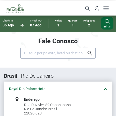
Check-In
Check-Out
Noites
Quartos
Hóspedes
06 Ago
07 Ago
1
1
2
Editar
Fale Conosco
Brasil
Rio De Janeiro
Royal Rio Palace Hotel
Endereço
Rua Duvivier, 82 Copacabana
Rio De Janeiro Brasil
22020-020