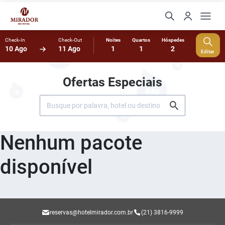
Check-In
Check-Out
Noites
Quartos
Hóspedes
10 Ago
11 Ago
1
1
2
Editar
Ofertas Especiais
Nenhum pacote
disponível
reservas@hotelmirador.com.br
(21) 3816-9999