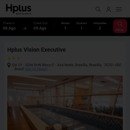
Check-In
Check-Out
Noites
Quartos
Hóspedes
08 Ago
09 Ago
1
1
2
Editar
Hplus Vision Executive
Qd. 01 - SDN SHN Bloco F - Asa Norte. Brasília
,
Brasilia
,
70701-000
,
Brasil
(
Ver no Mapa
)