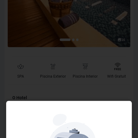
16
SPA
Piscina Exterior
Piscina Interior
Wifi Gratuito
O Hotel
Localizado no coração de Brasília, próximo aos principais
centros de negócios e lazer, o hotel Vision Hplus Express+
combina praticidade, conforto e uma vista deslumbrante
da Esplanada dos Ministérios, seja do restaurante ou da